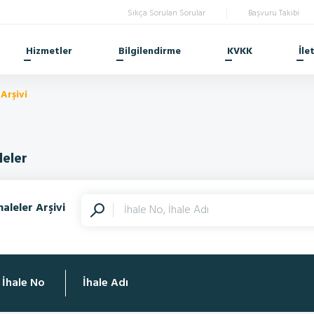
Sıkça Sorulan Sorular
Başvuru Takibi
Hizmetler
Bilgilendirme
KVKK
İle
 Arşivi
leler
haleler Arşivi
İhale No
İhale Adı