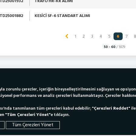
TD25001932
TRAFO HR-KR ALIMI
TD25001882
KESİCİ SF-6 STANDART ALIMI
1
2
3
4
5
6
7
50 - 60
/ 1879
daş’ta Kariyer
Serbest Tüketiciler
Yetkili Elektrikçi L
la zorunlu çerezler, içeriğin bireyselleştirilmesini sağlayan ve opsiyon
iyonel performans ve analiz çerezleri kullanmaktayız. Çerezler hakkınd
ası'nda tanımlanan tüm çerezleri kabul edebilir;
"Çerezleri Reddet"
ile
fen
"Tüm Çerezleri Yönet"
e tıklayın.
Tüm Çerezleri Yönet