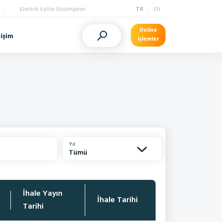
Elektrik Kalite Göstergeleri
TR
EN
Online
tişim
İşlemler
Yıl
Tümü
İhale Yayın
İhale Tarihi
Tarihi