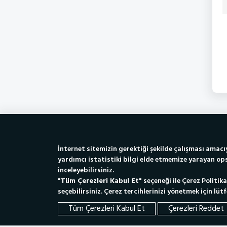
Whatsapp Destek Hattı
Aye
İnternet sitemizin gerektiği şekilde çalışması amacıy
Tıkla Mesajını Gönder
yardımcı istatistiki bilgi elde etmemize yarayan ops
inceleyebilirsiniz.
"Tüm Çerezleri Kabul Et"
seçeneği ile Çerez Politik
seçebilirsiniz. Çerez tercihlerinizi yönetmek için lüt
186
Çağrı Merkezi
Tüm Çerezleri Kabul Et
Çerezleri Reddet