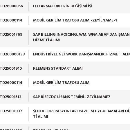
TD26000056
LED ARMATÜRLERİN DEĞİŞİMİ İŞİ
TD26000114
MOBİL GERİLİM TRAFOSU ALIMI-ZEYİLNAME-1
TD25001769
SAP BILLING INVOICING, WM, WFM ABAP DANIŞMAN
HİZMETİ ALIMI
TD260000133
ENDÜSTRİYEL NETWORK DANIŞMANLIK HİZMETİ ALI
TD25001910
KLEMENS STANDART ALIMI
TD26000114
MOBİL GERİLİM TRAFOSU ALIMI
TD25001513
SAP RİSECDC LİSANS TEMİNİ- ZEYİLNAME7
TD25001937
ŞEBEKE OPERASYONLARI YAZILIM UYGULAMALARI H
Tİ ALIMI