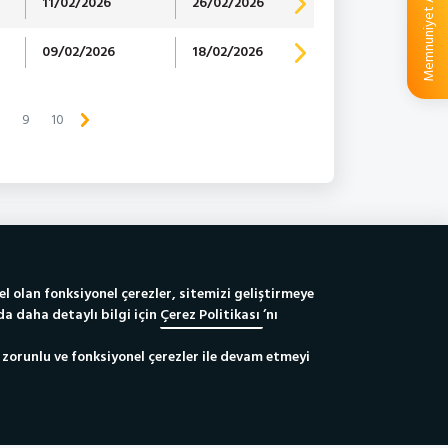
Memnuniyet Anketi
11/02/2026
26/02/2026
09/02/2026
18/02/2026
8
9
10
istesi
Çerez Politikası & Ayarları
el olan fonksiyonel çerezler, sitemizi geliştirmeye
a daha detaylı bilgi için
Çerez Politikası
’nı
 zorunlu ve fonksiyonel çerezler ile devam etmeyi
Bizi Takip Edin