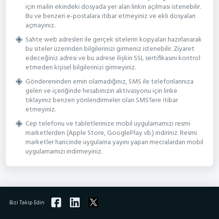
için mailin ekindeki dosyada yer alan linkin açılması istenebilir.
Bu ve benzeri e-postalara itibar etmeyiniz ve ekli dosyaları
açmayınız.
Sahte web adresleri ile gerçek sitelerin kopyaları hazırlanarak
bu siteler üzerinden bilgilerinizi girmeniz istenebilir. Ziyaret
edeceğiniz adresi ve bu adrese ilişkin SSL sertifikasını kontrol
etmeden kişisel bilgilerinizi girmeyiniz.
Göndereninden emin olamadığınız, SMS ile telefonlarınıza
gelen ve içeriğinde hesabınızın aktivasyonu için linke
tıklayınız benzeri yönlendirmeler olan SMS'lere itibar
etmeyiniz.
Cep telefonu ve tabletlerinize mobil uygulamamızı resmi
marketlerden (Apple Store, GooglePlay vb.) indiriniz. Resmi
marketler haricinde uygulama yayını yapan mecralardan mobil
uygulamamızı indirmeyiniz.
Bizi Takip Edin