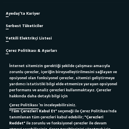
Ayedaş’ta Kariyer
Serbest Tüketiciler
Yetkili Elektrikçi Listesi
Çerez Politikası & Ayarları
İnternet sitemizin gerektiği şekilde çalışması amacıyla
Site Haritası
zorunlu çerezler, içeriğin bireyselleştirilmesini sağlayan ve
opsiyonel olan fonksiyonel çerezler, sitemizi geliştirmeye
Bilgi Toplumu Hizmeti
yardımcı istatistiki bilgi elde etmemize yarayan opsiyonel
performans ve analiz çerezleri kullanmaktayız. Çerezler
hakkında daha detaylı bilgi için
Yetkili Elektrikçiler İçin
Yeni Bağlantı Portalı
Çerez Politikası
’nı inceleyebilirsiniz.
"Tüm Çerezleri Kabul Et"
seçeneği ile Çerez Politikası'nda
Whatsapp Destek Hattı
186
Çağrı Merkezi
tanımlanan tüm çerezleri kabul edebilir;
"Çerezleri
Tıkla Mesajını Gönder
Reddet"
ile zorunlu ve fonksiyonel çerezler ile devam