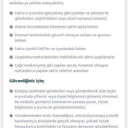
saldırıları şu şekilde sıralayabiliriz;
Sahte e-postalar (gerçekmiş gibi içerikler ve adresler ile
gönderilen, çeşitli linkleri veya ekleri açmanızı isteyen)
Arama motorlarında listelenen sahte sayfa linkleri
İnternet sitelerindeki güvenli olmayan reklam ve sponsor
linkleri
Sahte içerikli SMS'ler ve içerisindeki linkler
Uygulama marketlerinden indirilebilecek sahte uygulamalar
Çağrı merkeziymiş gibi yapılan ancak, kurumsal olmayan
numaralarca yapılan sahte telefon aramaları
Güvenliğiniz için;
Enerjisa tarafından gönderilen veya gönderilecek olan hiçbir
e-postada şifrenizi veya kişisel bilgilerinizi girmeniz istenmez.
Bu nedenle gönderici kısmında ne yazarsa yazsın, kişisel
bilgilerinizi e-posta ile göndermemelisiniz.
Göndereninden emin olamadığınız, virüs bulaştırmaya yönelik
hazırlanmış e-postalarda gerçek olmayan, yüksek tutarlı
fatura borcu belirtilebilir ve faturanın detayının görülebilmesi